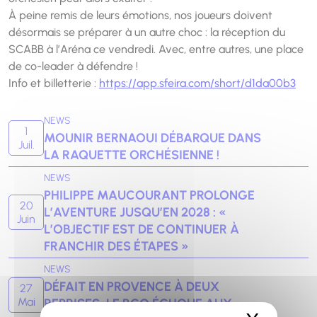
À peine remis de leurs émotions, nos joueurs doivent
désormais se préparer à un autre choc : la réception du
SCABB à l’Aréna ce vendredi. Avec, entre autres, une place
de co-leader à défendre !
Info et billetterie :
https://app.sfeira.com/short/d1da00b3
NEWS
1
MOUNIR BERNAOUI DÉBARQUE DANS
Juil.
LA RAQUETTE ORCHÉSIENNE !
NEWS
PHILIPPE MAUCOURANT PROLONGE
20
L’AVENTURE JUSQU’EN 2028 : «
Juin
L’OBJECTIF EST DE CONTINUER À
FRANCHIR DES ÉTAPES »
NEWS
DÉFAIT EN PROVENCE À DEUX
27
Mai
REPRISES, LE BCO ÉCHOUE AUX