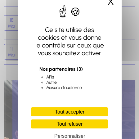
X
Masqu
PORTES DES DEMI-FINALES
NEWS
INTRAITABLE, LE BCO REMPORTE LA
18
Mai
PREMIÈRE MANCHE AVEC LA
Ce site utilise des
MANIÈRE !
cookies et vous donne
le contrôle sur ceux que
NEWS
11
LE BCO EST DE RETOUR EN PLAYOFFS
vous souhaitez activer
Mai
!
Nos partenaires
(3)
APIs
Autre
Mesure d'audience
Tout accepter
Tout refuser
Personnaliser