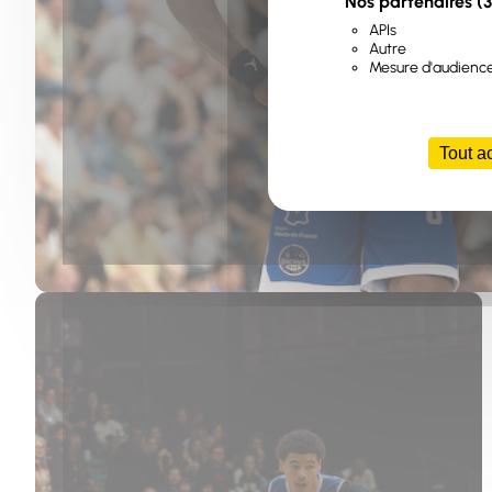
Nos partenaires
(3
APIs
Autre
Mesure d'audienc
Tout a