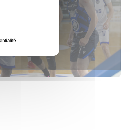
entialité
NEWS
LE BCO LANCE ENFIN SA PHASE 2 
23
Mars
SE REPLACE DANS LA COURSE AU
PLAYOFFS !
NEWS
LE BCO TOUJOURS À L’ARRÊT À
18
Mars
FOUGÈRES. IL FAUDRA RÉAGIR DÈ